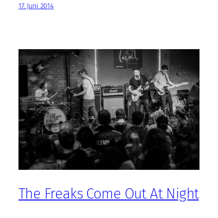
17. Juni 2014
The Freaks Come Out At Night