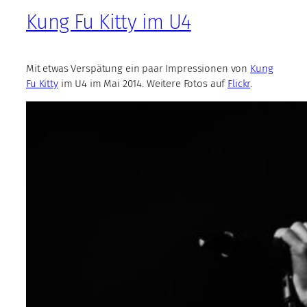
Kung Fu Kitty im U4
Mit etwas Verspätung ein paar Impressionen von
Kung
Fu Kitty
im U4 im Mai 2014. Weitere Fotos auf
Flickr
.