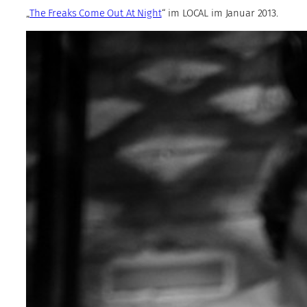
„
The Freaks Come Out At Night
“ im LOCAL im Januar 2013.