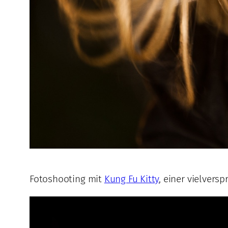
Fotoshooting mit
Kung Fu Kitty
, einer vielver