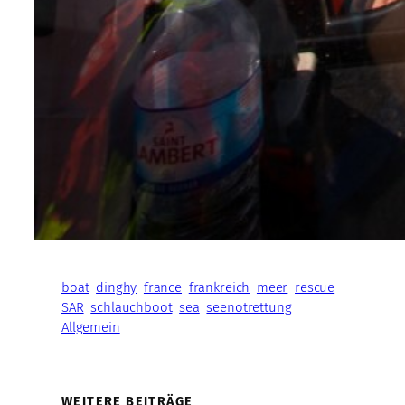
boat
dinghy
france
frankreich
meer
rescue
SAR
schlauchboot
sea
seenotrettung
Allgemein
WEITERE BEITRÄGE