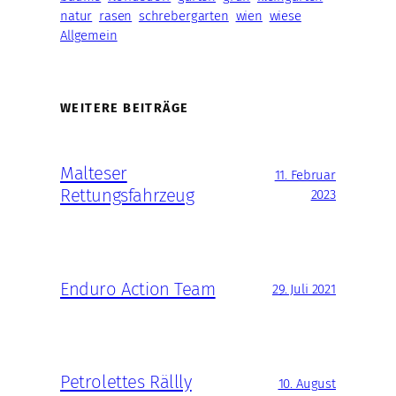
natur
rasen
schrebergarten
wien
wiese
Allgemein
WEITERE BEITRÄGE
Malteser
11. Februar
Rettungsfahrzeug
2023
Enduro Action Team
29. Juli 2021
Petrolettes Rällly
10. August