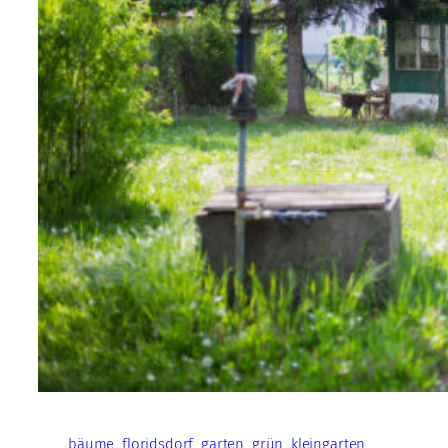
bäume
floridsdorf
garten
grün
kleingarten