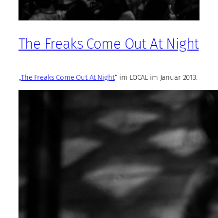
The Freaks Come Out At Night
„
The Freaks Come Out At Night
“ im LOCAL im Januar 2013.