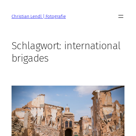
Zum
Inhalt
Christian Lendl | Fotografie
springen
Schlagwort:
international
brigades