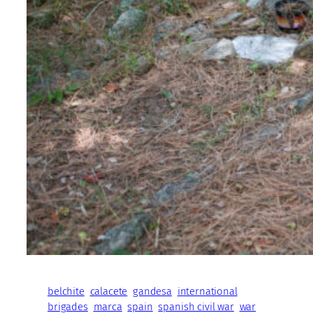
belchite
calacete
gandesa
international
brigades
marca
spain
spanish civil war
war