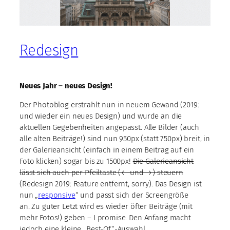
Redesign
Neues Jahr – neues Design!
Der Photoblog erstrahlt nun in neuem Gewand (2019:
und wieder ein neues Design) und wurde an die
aktuellen Gegebenheiten angepasst. Alle Bilder (auch
alle alten Beiträge!) sind nun 950px (statt 750px) breit, in
der Galerieansicht (einfach in einem Beitrag auf ein
Foto klicken) sogar bis zu 1500px!
Die Galerieansicht
lässt sich auch per Pfeiltaste (← und →) steuern
(Redesign 2019: Feature entfernt, sorry). Das Design ist
nun „
responsive
“ und passt sich der Screengröße
an. Zu guter Letzt wird es wieder öfter Beiträge (mit
mehr Fotos!) geben – I promise. Den Anfang macht
jedoch eine kleine „Best-Of“-Auswahl.