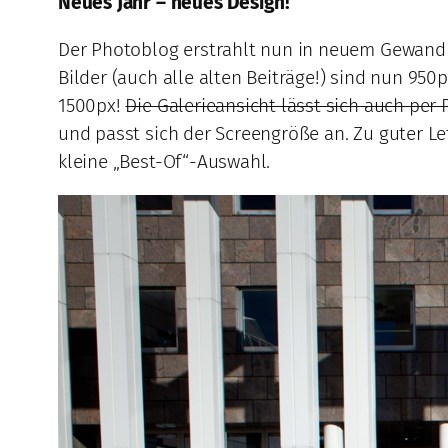
Neues Jahr – neues Design!
Der Photoblog erstrahlt nun in neuem Gewand 
Bilder (auch alle alten Beiträge!) sind nun 950px
1500px!
Die Galerieansicht lässt sich auch per
und passt sich der Screengröße an. Zu guter Le
kleine „Best-Of“-Auswahl.