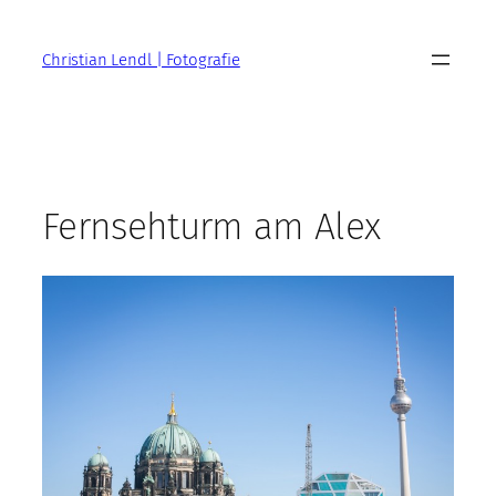
Zum
Inhalt
Christian Lendl | Fotografie
springen
Fernsehturm am Alex