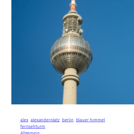
alex
alexanderplatz
berlin
blauer himmel
fernsehturm
Allgemein