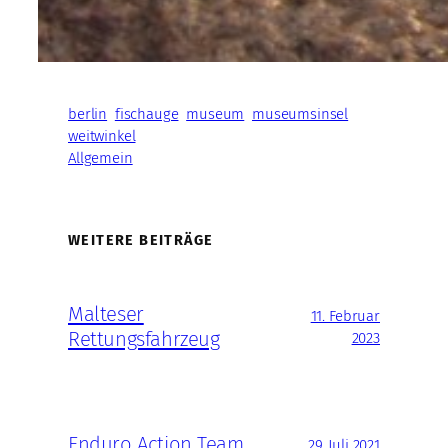
berlin
fischauge
museum
museumsinsel
weitwinkel
Allgemein
WEITERE BEITRÄGE
Malteser
11. Februar
Rettungsfahrzeug
2023
Enduro Action Team
29. Juli 2021