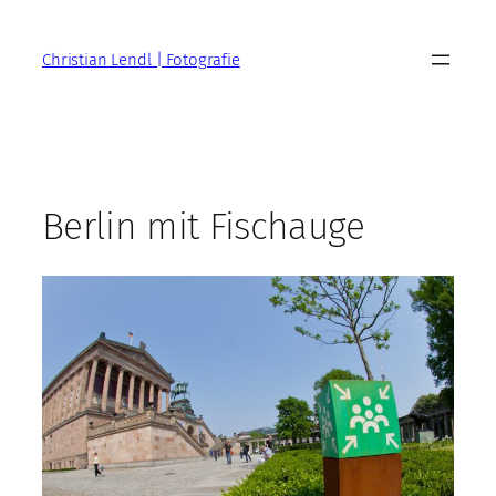
Zum
Inhalt
Christian Lendl | Fotografie
springen
Berlin mit Fischauge