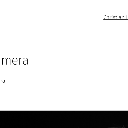
Christian 
amera
era