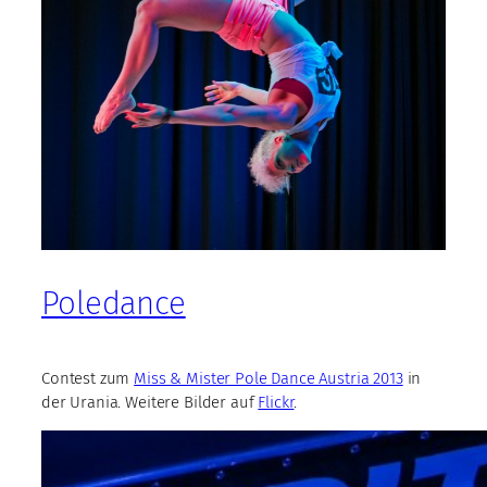
Poledance
Contest zum
Miss & Mister Pole Dance Austria 2013
in
der Urania. Weitere Bilder auf
Flickr
.