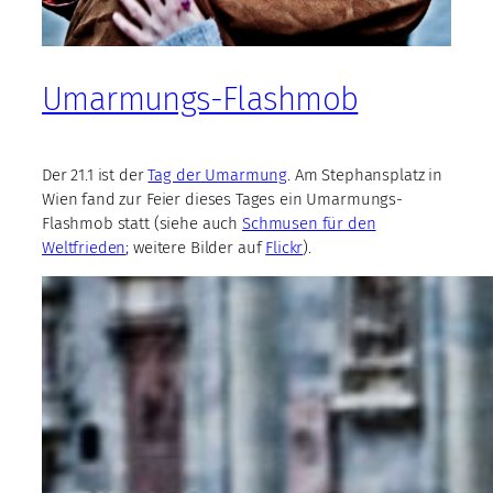
Umarmungs-Flashmob
Der 21.1 ist der
Tag der Umarmung
. Am Stephansplatz in
Wien fand zur Feier dieses Tages ein Umarmungs-
Flashmob statt (siehe auch
Schmusen für den
Weltfrieden
; weitere Bilder auf
Flickr
).