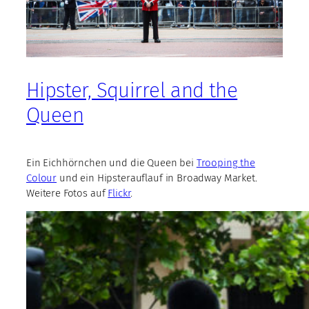
Hipster, Squirrel and the
Queen
Ein Eichhörnchen und die Queen bei
Trooping the
Colour
und ein Hipsterauflauf in Broadway Market.
Weitere Fotos auf
Flickr
.