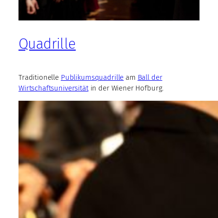
Quadrille
Traditionelle
Publikumsquadrille
am
Ball der
Wirtschaftsuniversität
in der Wiener Hofburg.