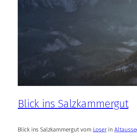
Blick ins Salzkammergut
Blick ins Salzkammergut vom
Loser
in
Altausse