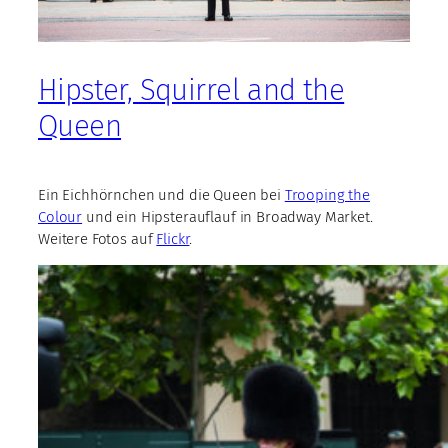
Hipster, Squirrel and the
Queen
Ein Eichhörnchen und die Queen bei
Trooping the
Colour
und ein Hipsterauflauf in Broadway Market.
Weitere Fotos auf
Flickr
.