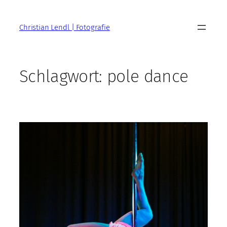
Zum
Inhalt
Christian Lendl | Fotografie
springen
Schlagwort:
pole dance