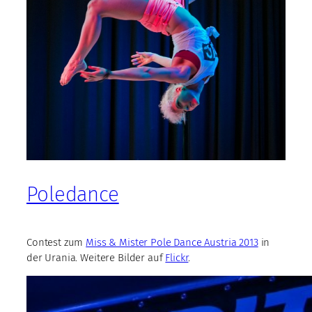
Poledance
Contest zum
Miss & Mister Pole Dance Austria 2013
in
der Urania. Weitere Bilder auf
Flickr
.