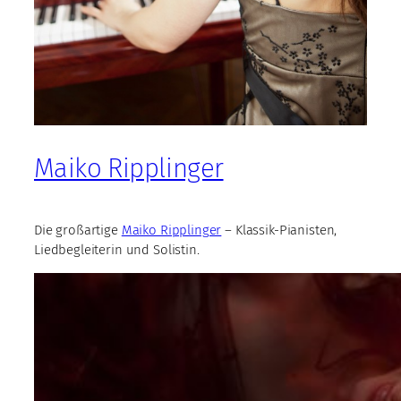
Maiko Ripplinger
Die großartige
Maiko Ripplinger
– Klassik-Pianisten,
Liedbegleiterin und Solistin.