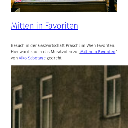
Mitten in Favoriten
Besuch in der Gastwirtschaft Praschl im Wien Favoriten.
Hier wurde auch das Musikvideo zu „
Mitten in Favoriten
“
von
Viko Sabotage
gedreht.