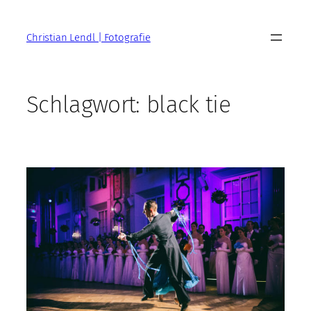
Zum
Inhalt
Christian Lendl | Fotografie
springen
Schlagwort:
black tie