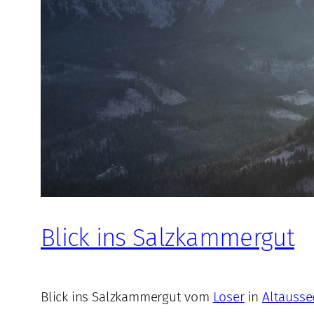
Blick ins Salzkammergut
Blick ins Salzkammergut vom
Loser
in
Altausse