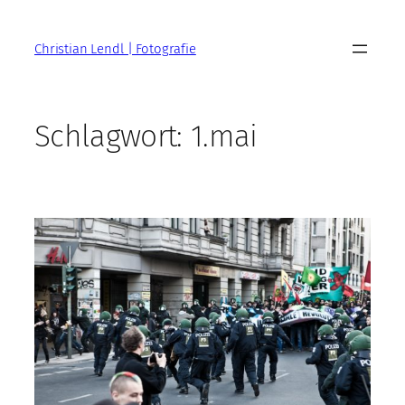
Zum
Inhalt
Christian Lendl | Fotografie
springen
Schlagwort:
1.mai