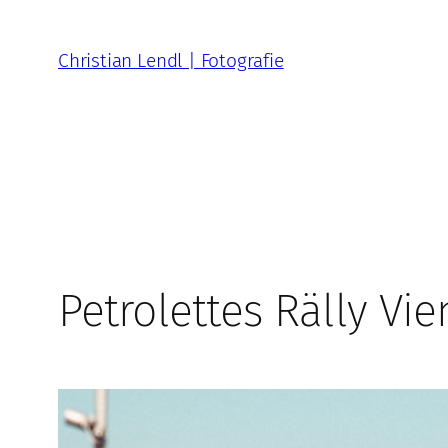
Zum
Inhalt
Christian Lendl | Fotografie
springen
Petrolettes Rälly Vi