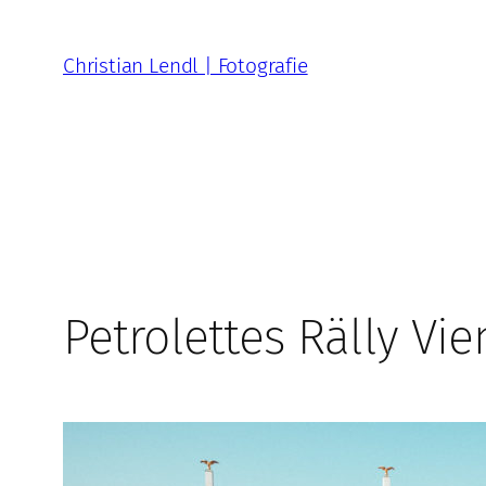
Zum
Inhalt
Christian Lendl | Fotografie
springen
Petrolettes Rälly Vi