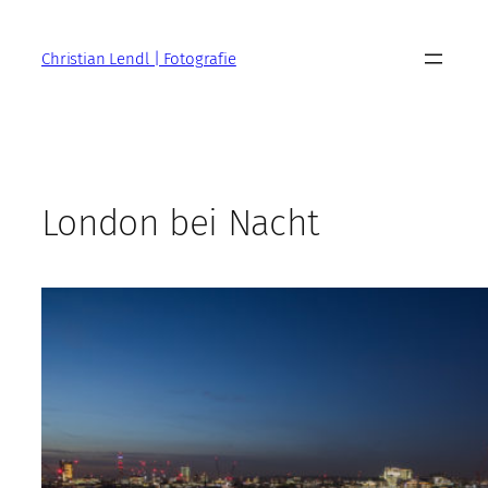
Zum
Inhalt
Christian Lendl | Fotografie
springen
London bei Nacht