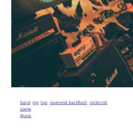
band
gig
live
reverend backflash
rocknroll
szene
Music