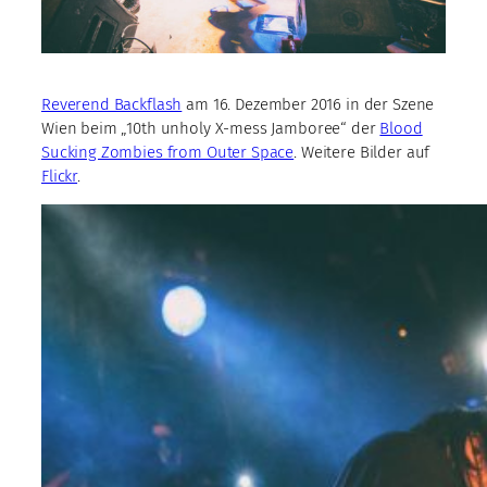
Reverend Backflash
am 16. Dezember 2016 in der Szene
Wien beim „10th unholy X-mess Jamboree“ der
Blood
Sucking Zombies from Outer Space
. Weitere Bilder auf
Flickr
.