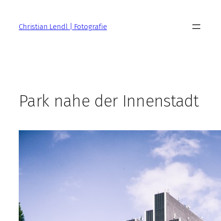
Zum
Inhalt
Christian Lendl | Fotografie
springen
Park nahe der Innenstadt