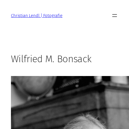
Zum
Inhalt
Christian Lendl | Fotografie
springen
Wilfried M. Bonsack