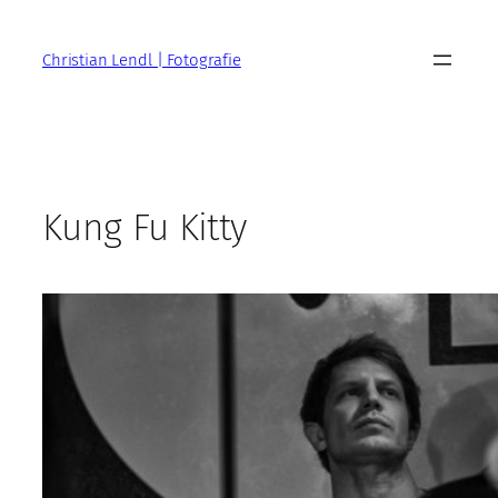
Zum
Inhalt
Christian Lendl | Fotografie
springen
Kung Fu Kitty