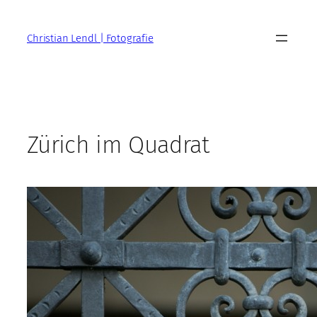
Zum
Inhalt
Christian Lendl | Fotografie
springen
Zürich im Quadrat