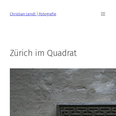
Zum
Inhalt
Christian Lendl | Fotografie
springen
Zürich im Quadrat