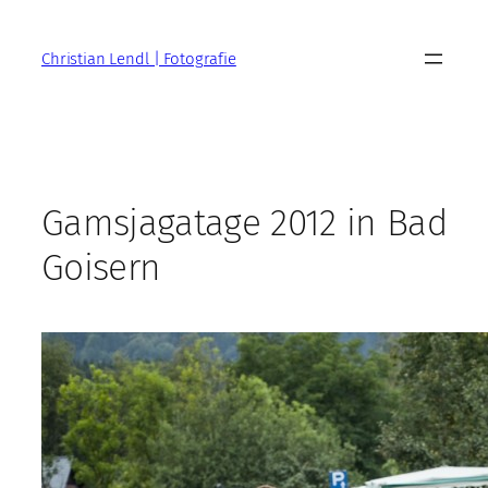
Zum
Inhalt
Christian Lendl | Fotografie
springen
Gamsjagatage 2012 in Bad
Goisern