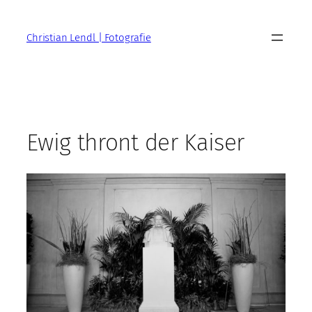
Zum
Inhalt
Christian Lendl | Fotografie
springen
Ewig thront der Kaiser