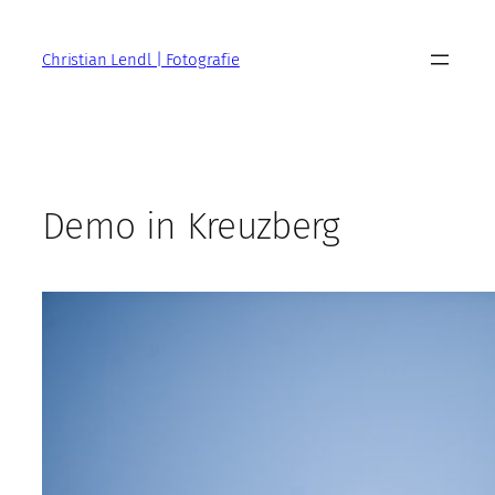
Zum
Inhalt
Christian Lendl | Fotografie
springen
Demo in Kreuzberg