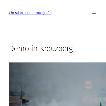
Zum
Inhalt
Christian Lendl | Fotografie
springen
Demo in Kreuzberg