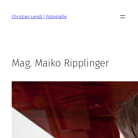
Zum
Inhalt
Christian Lendl | Fotografie
springen
Mag. Maiko Ripplinger