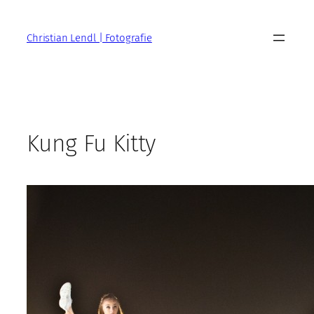
Zum
Inhalt
Christian Lendl | Fotografie
springen
Kung Fu Kitty