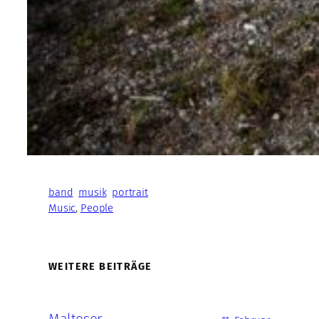
band
musik
portrait
Music
, 
People
WEITERE BEITRÄGE
Malteser