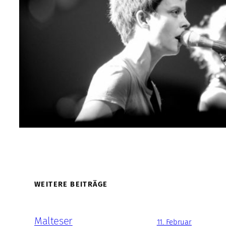
WEITERE BEITRÄGE
Malteser
11. Februar